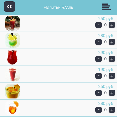
Звезда Групп
CZ
Напитки Б/Алк
250 руб.
-
+
0
280 руб.
-
+
0
290 руб.
-
+
0
190 руб.
-
+
0
250 руб.
-
+
0
280 руб.
-
+
0