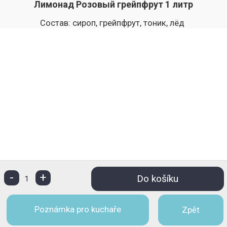
Лимонад Розовый грейпфрут 1 литр
Состав: сироп, грейпфрут, тоник, лёд
-
+
Do košíku
1
Poznámka pro kuchaře
Zpět