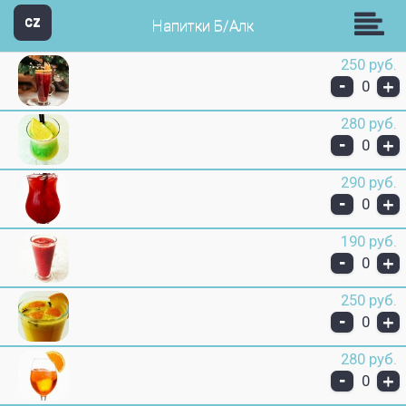
Звезда Групп
CZ
Напитки Б/Алк
250 руб.
-
+
0
280 руб.
-
+
0
290 руб.
-
+
0
190 руб.
-
+
0
250 руб.
-
+
0
280 руб.
-
+
0