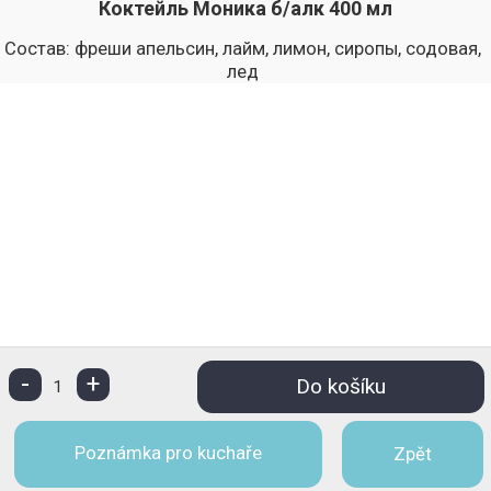
Коктейль Моника б/алк 400 мл
Состав: фреши апельсин, лайм, лимон, сиропы, содовая,
лед
-
+
Do košíku
1
Poznámka pro kuchaře
Zpět