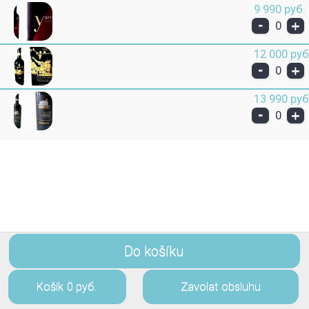
9 990 руб.
-
+
0
12 000 руб
-
+
0
13 990 руб
-
+
0
Do košíku
Košík
0 руб.
Zavolat obsluhu