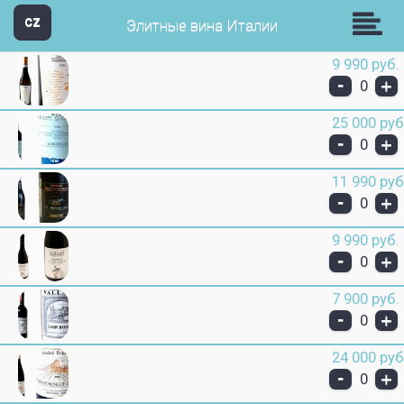
Звезда Групп
CZ
Элитные вина Италии
9 990 руб.
-
+
0
25 000 руб
-
+
0
11 990 руб
-
+
0
9 990 руб.
-
+
0
7 900 руб.
-
+
0
24 000 руб
-
+
0