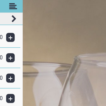
+
0
+
0
+
0
+
0