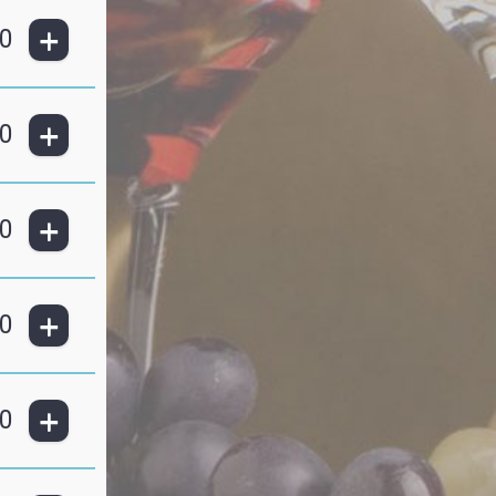
+
0
+
0
+
0
+
0
+
0