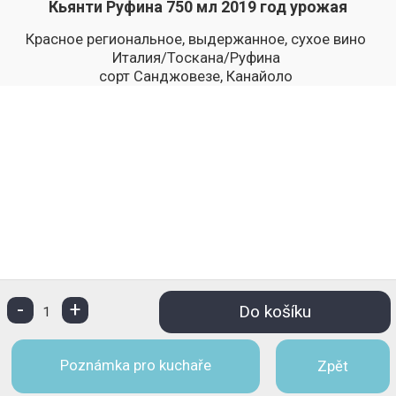
Кьянти Руфина 750 мл 2019 год урожая
Красное региональное, выдержанное, сухое вино
Италия/Тоскана/Руфина
сорт Санджовезе, Канайоло
-
+
Do košíku
1
Poznámka pro kuchaře
Zpět