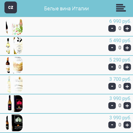
Звезда Групп
CZ
Белые вина Италии
6 990 руб.
-
+
0
5 490 руб.
-
+
0
5 290 руб.
-
+
0
3 700 руб.
-
+
0
3 990 руб.
-
+
0
3 990 руб.
-
+
0