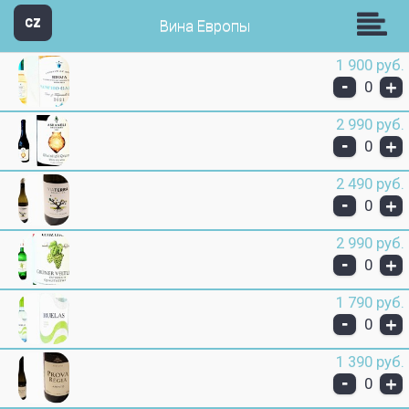
Звезда Групп
CZ
Вина Европы
1 900 руб.
-
+
0
2 990 руб.
-
+
0
2 490 руб.
-
+
0
2 990 руб.
-
+
0
1 790 руб.
-
+
0
1 390 руб.
-
+
0