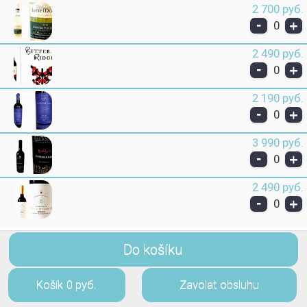
2 700 руб.
-
+
0
2 490 руб.
-
+
0
2 190 руб.
-
+
0
3 990 руб.
-
+
0
2 490 руб.
-
+
0
Do košíku
Košík
0 руб.
Zavolat obsluhu