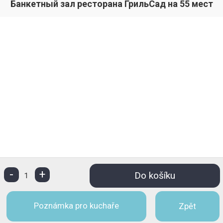
Банкетный зал ресторана ГрильСад на 55 мест
-
+
Do košíku
1
Poznámka pro kuchaře
Zpět