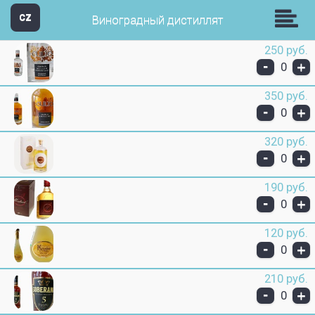
Звезда Групп
CZ
Виноградный дистиллят
250 руб.
-
+
0
350 руб.
-
+
0
320 руб.
-
+
0
190 руб.
-
+
0
120 руб.
-
+
0
210 руб.
-
+
0