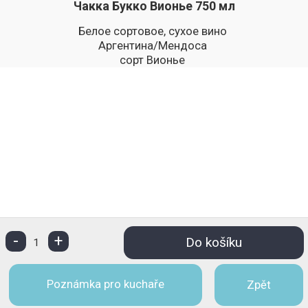
Чакка Букко Вионье 750 мл
Белое сортовое, сухое вино
Аргентина/Мендоса
сорт Вионье
-
+
Do košíku
1
Poznámka pro kuchaře
Zpět