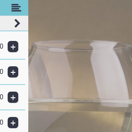
+
0
+
0
+
0
+
0