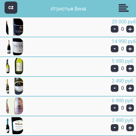
Звезда Групп
CZ
Игристые Вина
20 000 руб
-
+
0
14 990 руб
-
+
0
5 990 руб.
-
+
0
2 490 руб.
-
+
0
6 990 руб.
-
+
0
2 490 руб.
-
+
0