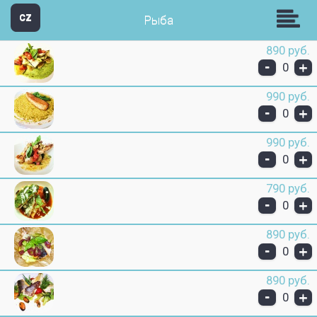
Звезда Групп
CZ
Рыба
890 руб.
-
+
0
990 руб.
-
+
0
990 руб.
-
+
0
790 руб.
-
+
0
890 руб.
-
+
0
890 руб.
-
+
0