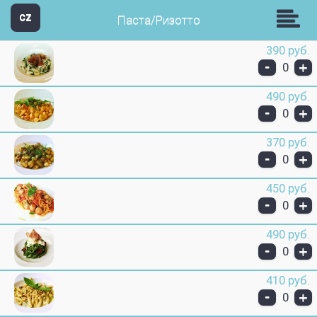
Звезда Групп
CZ
Паста/Ризотто
390 руб.
-
+
0
490 руб.
-
+
0
370 руб.
-
+
0
450 руб.
-
+
0
490 руб.
-
+
0
410 руб.
-
+
0