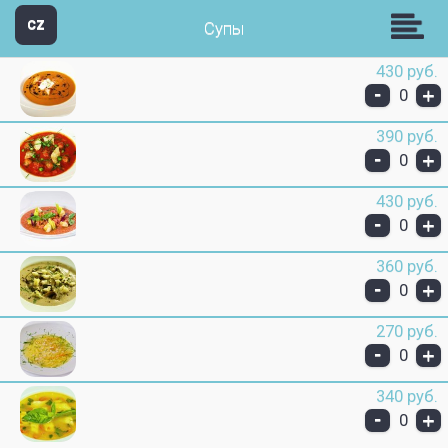
Звезда Групп
CZ
Супы
430 руб.
-
+
0
390 руб.
-
+
0
430 руб.
-
+
0
360 руб.
-
+
0
270 руб.
-
+
0
340 руб.
-
+
0