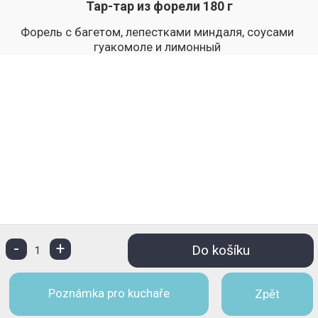
Тар-тар из форели 180 г
Форель с багетом, лепестками миндаля, соусами
гуакомоле и лимонный
-
+
Do košíku
1
Poznámka pro kuchaře
Zpět